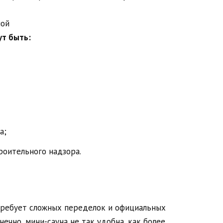
ут быть:
а;
оительного надзора.
 требует сложных переделок и официальных
ечно, мини-сауна не так удобна, как более