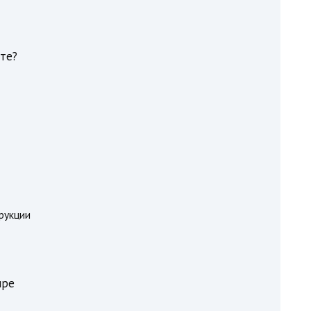
ате?
рукции
ире