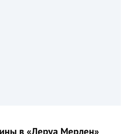
ины в «Леруа Мерлен»