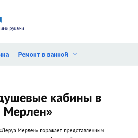
u
оими руками
нна
Ремонт в ванной
душевые кабины в
а Мерлен»
 «Леруа Мерлен» поражает представленным