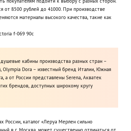
ть покупателям подойти к выбору с разных сторон.
я от 8500 рублей до 41000. При производстве
еняются материалы высокого качества, такие как
 душевые кабины производства разных стран –
й, Olympia Dora – известный бренд Италии, Южная
a, а от России представлены Serena, Акватек
угих брендов, доступных широкому кругу
ах России, каталог «Леруа Мерлен сильно
ный в г. Москва, может существенно отличаться от