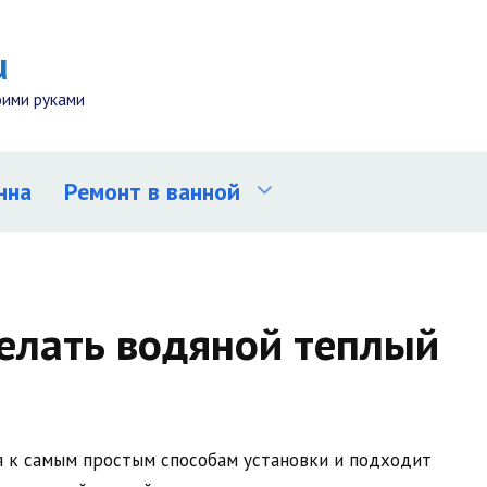
u
оими руками
нна
Ремонт в ванной
елать водяной теплый
я к самым простым способам установки и подходит