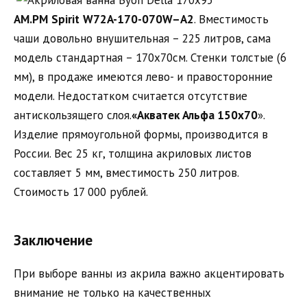
AM
.
PM
Spirit
W
72
A
-170-070
W
–
A
2
. Вместимость
чаши довольно внушительная – 225 литров, сама
модель стандартная – 170х70см. Стенки толстые (6
мм), в продаже имеются лево- и правосторонние
модели. Недостатком считается отсутствие
антискользящего слоя.
«Акватек Альфа 150х70
».
Изделие прямоугольной формы, производится в
России. Вес 25 кг, толщина акриловых листов
составляет 5 мм, вместимость 250 литров.
Стоимость 17 000 рублей.
Заключение
При выборе ванны из акрила важно акцентировать
внимание не только на качественных