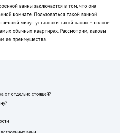
оенной ванны заключается в том, что она
анной комнате. Пользоваться такой ванной
ственный минус установки такой ванны – полное
самых обычных квартирах. Рассмотрим, каковы
ем ее преимущества.
на от отдельно стоящей?
нну?
ости
 встроенных ванн