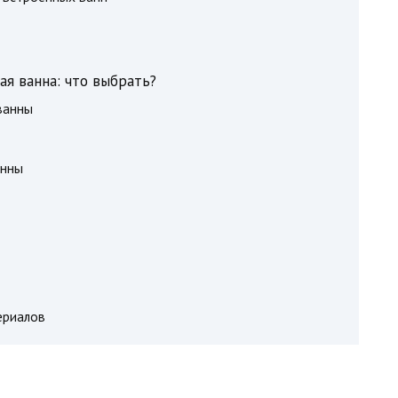
я ванна: что выбрать?
ванны
анны
ериалов