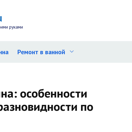
u
оими руками
нна
Ремонт в ванной
на: особенности
 разновидности по